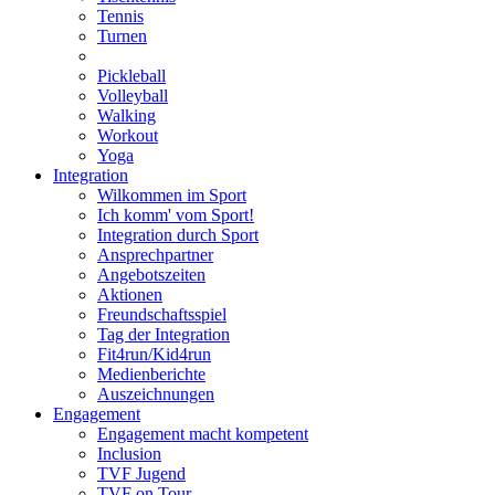
Tennis
Turnen
Pickleball
Volleyball
Walking
Workout
Yoga
Integration
Wilkommen im Sport
Ich komm' vom Sport!
Integration durch Sport
Ansprechpartner
Angebotszeiten
Aktionen
Freundschaftsspiel
Tag der Integration
Fit4run/Kid4run
Medienberichte
Auszeichnungen
Engagement
Engagement macht kompetent
Inclusion
TVF Jugend
TVF on Tour