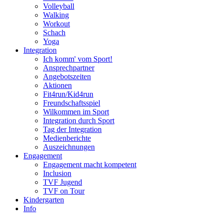
Volleyball
Walking
Workout
Schach
Yoga
Integration
Ich komm' vom Sport!
Ansprechpartner
Angebotszeiten
Aktionen
Fit4run/Kid4run
Freundschaftsspiel
Wilkommen im Sport
Integration durch Sport
Tag der Integration
Medienberichte
Auszeichnungen
Engagement
Engagement macht kompetent
Inclusion
TVF Jugend
TVF on Tour
Kindergarten
Info