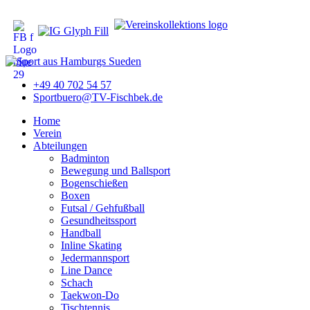
+49 40 702 54 57
Sportbuero@TV-Fischbek.de
Home
Verein
Abteilungen
Badminton
Bewegung und Ballsport
Bogenschießen
Boxen
Futsal / Gehfußball
Gesundheitssport
Handball
Inline Skating
Jedermannsport
Line Dance
Schach
Taekwon-Do
Tischtennis