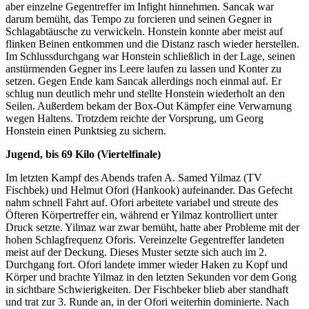
aber einzelne Gegentreffer im Infight hinnehmen. Sancak war
darum bemüht, das Tempo zu forcieren und seinen Gegner in
Schlagabtäusche zu verwickeln. Honstein konnte aber meist auf
flinken Beinen entkommen und die Distanz rasch wieder herstellen.
Im Schlussdurchgang war Honstein schließlich in der Lage, seinen
anstürmenden Gegner ins Leere laufen zu lassen und Konter zu
setzen. Gegen Ende kam Sancak allerdings noch einmal auf. Er
schlug nun deutlich mehr und stellte Honstein wiederholt an den
Seilen. Außerdem bekam der Box-Out Kämpfer eine Verwarnung
wegen Haltens. Trotzdem reichte der Vorsprung, um Georg
Honstein einen Punktsieg zu sichern.
Jugend, bis 69 Kilo (Viertelfinale)
Im letzten Kampf des Abends trafen A. Samed Yilmaz (TV
Fischbek) und Helmut Ofori (Hankook) aufeinander. Das Gefecht
nahm schnell Fahrt auf. Ofori arbeitete variabel und streute des
Öfteren Körpertreffer ein, während er Yilmaz kontrolliert unter
Druck setzte. Yilmaz war zwar bemüht, hatte aber Probleme mit der
hohen Schlagfrequenz Oforis. Vereinzelte Gegentreffer landeten
meist auf der Deckung. Dieses Muster setzte sich auch im 2.
Durchgang fort. Ofori landete immer wieder Haken zu Kopf und
Körper und brachte Yilmaz in den letzten Sekunden vor dem Gong
in sichtbare Schwierigkeiten. Der Fischbeker blieb aber standhaft
und trat zur 3. Runde an, in der Ofori weiterhin dominierte. Nach