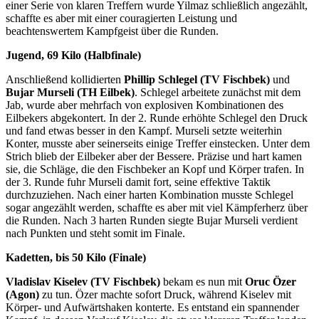
einer Serie von klaren Treffern wurde Yilmaz schließlich angezählt,
schaffte es aber mit einer couragierten Leistung und
beachtenswertem Kampfgeist über die Runden.
Jugend, 69 Kilo (Halbfinale)
Anschließend kollidierten
Phillip Schlegel (TV Fischbek)
und
Bujar Murseli (TH Eilbek)
. Schlegel arbeitete zunächst mit dem
Jab, wurde aber mehrfach von explosiven Kombinationen des
Eilbekers abgekontert. In der 2. Runde erhöhte Schlegel den Druck
und fand etwas besser in den Kampf. Murseli setzte weiterhin
Konter, musste aber seinerseits einige Treffer einstecken. Unter dem
Strich blieb der Eilbeker aber der Bessere. Präzise und hart kamen
sie, die Schläge, die den Fischbeker an Kopf und Körper trafen. In
der 3. Runde fuhr Murseli damit fort, seine effektive Taktik
durchzuziehen. Nach einer harten Kombination musste Schlegel
sogar angezählt werden, schaffte es aber mit viel Kämpferherz über
die Runden. Nach 3 harten Runden siegte Bujar Murseli verdient
nach Punkten und steht somit im Finale.
Kadetten, bis 50 Kilo (Finale)
Vladislav Kiselev (TV Fischbek)
bekam es nun mit
Oruc Özer
(Agon)
zu tun. Özer machte sofort Druck, während Kiselev mit
Körper- und Aufwärtshaken konterte. Es entstand ein spannender