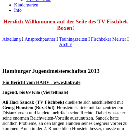
Kindergarten
Info
Herzlich Willkommen auf der Seite des TV Fischbek
Boxen!
Abteilung
Ι
Ansprechpartner
Ι
Trainingszeiten
Ι
Fischbeker Meister
Ι
Archiv
Hamburger Jugendmeisterschaften 2013
Ein Bericht vom HABV - www.habv.de
Jugend, bis 69 Kilo (Viertelfinale)
Ali Haci Sancak (TV Fischbek)
duellierte sich anschließend mit
Georg Honstein (Box-Out)
. Honstein startete mit konzentriertem
Distanzboxen und landete mehrfach seine Rechte. Dabei wusste er
seine enormen Reichweiten-Vorteile auszunutzen. Sancak hatte
sichtlich Probleme, an den langen Händen seines Gegners vorbei zu
kommen. Auch in der 2. Runde blieb Honstein besser, musste nun