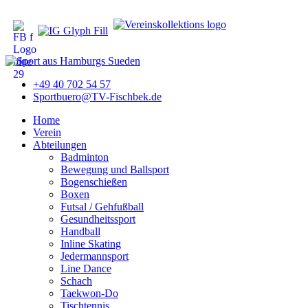
+49 40 702 54 57
Sportbuero@TV-Fischbek.de
Home
Verein
Abteilungen
Badminton
Bewegung und Ballsport
Bogenschießen
Boxen
Futsal / Gehfußball
Gesundheitssport
Handball
Inline Skating
Jedermannsport
Line Dance
Schach
Taekwon-Do
Tischtennis