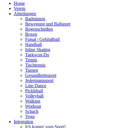
Home
Verein
Abteilungen
Badminton
Bewegung und Ballsport
Bogenschießen
Boxen
Futsal / Gehfußball
Handball
Inline Skating
Taekwon-Do
Tennis
Tischtennis
Turnen
Gesundheitssport
Jedermannsport
Line Dance
Pickleball
Volleyball
Walking
Workout
Schach
Yoga
Integration
Ich komm' vom Sport!