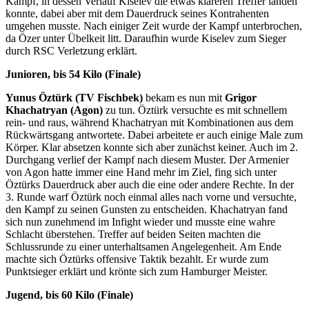
Kampf, in dessen Verlauf Kiselev die etwas klareren Treffer landen
konnte, dabei aber mit dem Dauerdruck seines Kontrahenten
umgehen musste. Nach einiger Zeit wurde der Kampf unterbrochen,
da Özer unter Übelkeit litt. Daraufhin wurde Kiselev zum Sieger
durch RSC Verletzung erklärt.
Junioren, bis 54 Kilo (Finale)
Yunus Öztürk (TV Fischbek)
bekam es nun mit
Grigor
Khachatryan (Agon)
zu tun. Öztürk versuchte es mit schnellem
rein- und raus, während Khachatryan mit Kombinationen aus dem
Rückwärtsgang antwortete. Dabei arbeitete er auch einige Male zum
Körper. Klar absetzen konnte sich aber zunächst keiner. Auch im 2.
Durchgang verlief der Kampf nach diesem Muster. Der Armenier
von Agon hatte immer eine Hand mehr im Ziel, fing sich unter
Öztürks Dauerdruck aber auch die eine oder andere Rechte. In der
3. Runde warf Öztürk noch einmal alles nach vorne und versuchte,
den Kampf zu seinen Gunsten zu entscheiden. Khachatryan fand
sich nun zunehmend im Infight wieder und musste eine wahre
Schlacht überstehen. Treffer auf beiden Seiten machten die
Schlussrunde zu einer unterhaltsamen Angelegenheit. Am Ende
machte sich Öztürks offensive Taktik bezahlt. Er wurde zum
Punktsieger erklärt und krönte sich zum Hamburger Meister.
Jugend, bis 60 Kilo (Finale)