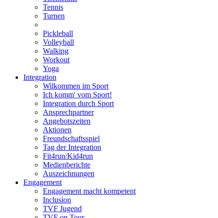
Tennis
Turnen
Pickleball
Volleyball
Walking
Workout
Yoga
Integration
Wilkommen im Sport
Ich komm' vom Sport!
Integration durch Sport
Ansprechpartner
Angebotszeiten
Aktionen
Freundschaftsspiel
Tag der Integration
Fit4run/Kid4run
Medienberichte
Auszeichnungen
Engagement
Engagement macht kompetent
Inclusion
TVF Jugend
TVF on Tour