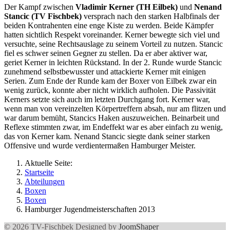
Der Kampf zwischen
Vladimir Kerner (TH Eilbek)
und
Nenand
Stancic (TV Fischbek)
versprach nach den starken Halbfinals der
beiden Kontrahenten eine enge Kiste zu werden. Beide Kämpfer
hatten sichtlich Respekt voreinander. Kerner bewegte sich viel und
versuchte, seine Rechtsauslage zu seinem Vorteil zu nutzen. Stancic
fiel es schwer seinen Gegner zu stellen. Da er aber aktiver war,
geriet Kerner in leichten Rückstand. In der 2. Runde wurde Stancic
zunehmend selbstbewusster und attackierte Kerner mit einigen
Serien. Zum Ende der Runde kam der Boxer von Eilbek zwar ein
wenig zurück, konnte aber nicht wirklich aufholen. Die Passivität
Kerners setzte sich auch im letzten Durchgang fort. Kerner war,
wenn man von vereinzelten Körpertreffern absah, nur am flitzen und
war darum bemüht, Stancics Haken auszuweichen. Beinarbeit und
Reflexe stimmten zwar, im Endeffekt war es aber einfach zu wenig,
das von Kerner kam. Nenand Stancic siegte dank seiner starken
Offensive und wurde verdientermaßen Hamburger Meister.
Aktuelle Seite:
Startseite
Abteilungen
Boxen
Boxen
Hamburger Jugendmeisterschaften 2013
© 2026 TV-Fischbek Designed by
JoomShaper