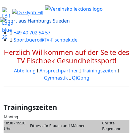
+49 40 702 54 57
Sportbuero@TV-Fischbek.de
Herzlich Willkommen auf der Seite des
TV Fischbek Gesundheitssport!
Abteilung
Ι
Ansprechpartner
Ι
Trainingszeiten
Ι
Gymnastik
Ι
QiGong
Trainingszeiten
Montag
18:30 - 19:30
Christa
Fitness für Frauen und Männer
Uhr
Begemann