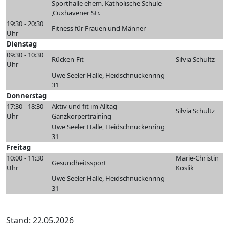
Sporthalle ehem. Katholische Schule
,Cuxhavener Str.
19:30 - 20:30
Fitness für Frauen und Männer
Uhr
Dienstag
09:30 - 10:30
Rücken-Fit
Silvia Schultz
Uhr
Uwe Seeler Halle, Heidschnuckenring
31
Donnerstag
17:30 - 18:30
Aktiv und fit im Alltag -
Silvia Schultz
Uhr
Ganzkörpertraining
Uwe Seeler Halle, Heidschnuckenring
31
Freitag
10:00 - 11:30
Marie-Christin
Gesundheitssport
Uhr
Koslik
Uwe Seeler Halle, Heidschnuckenring
31
Stand: 22.05.2026