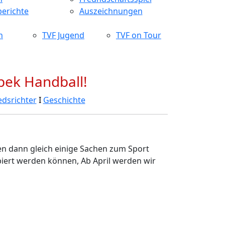
erichte
Auszeichnungen
n
TVF Jugend
TVF on Tour
bek Handball!
edsrichter
Ι
Geschichte
en dann gleich einige Sachen zum Sport
ert werden können, Ab April werden wir