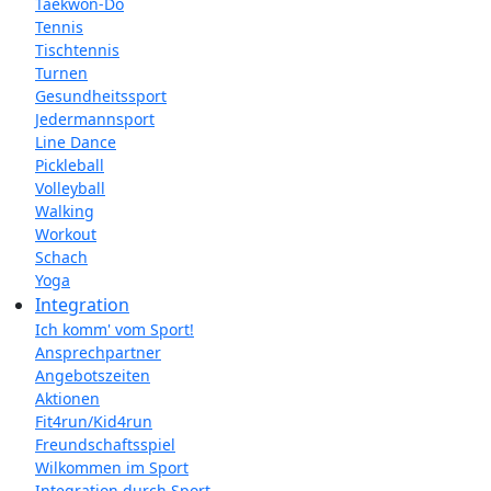
Taekwon-Do
Tennis
Tischtennis
Turnen
Gesundheitssport
Jedermannsport
Line Dance
Pickleball
Volleyball
Walking
Workout
Schach
Yoga
Integration
Ich komm' vom Sport!
Ansprechpartner
Angebotszeiten
Aktionen
Fit4run/Kid4run
Freundschaftsspiel
Wilkommen im Sport
Integration durch Sport