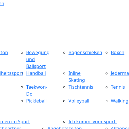
ton
Bewegung
Bogenschießen
Boxen
und
Ballsport
heitssport
Handball
Inline
Jederma
Skating
Taekwon-
Tischtennis
Tennis
Do
Pickleball
Volleyball
Walking
men im Sport
Ich komm' vom Sport!
chpartner
Angebotszeiten
Aktione