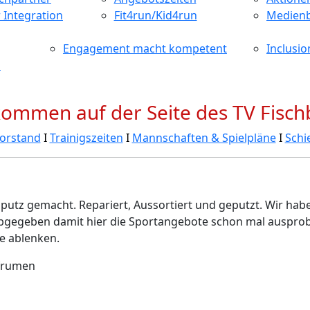
 Integration
Fit4run/Kid4run
Medienb
Engagement macht kompetent
Inclusio
n
lkommen auf der Seite des TV Fisch
Vorstand
Ι
Trainigszeiten
Ι
Mannschaften & Spielpläne
Ι
Schi
sputz gemacht. Repariert, Aussortiert und geputzt. Wir hab
gegeben damit hier die Sportangebote schon mal ausprobi
te ablenken.