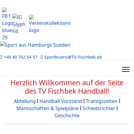
+49 40 702 54 57
Sportbuero@TV-Fischbek.de
Herzlich Willkommen auf der Seite
des TV Fischbek Handball!
Abteilung
Ι
Handball Vorstand
Ι
Trainigszeiten
Ι
Mannschaften & Spielpläne
Ι
Schiedsrichter
Ι
Geschichte