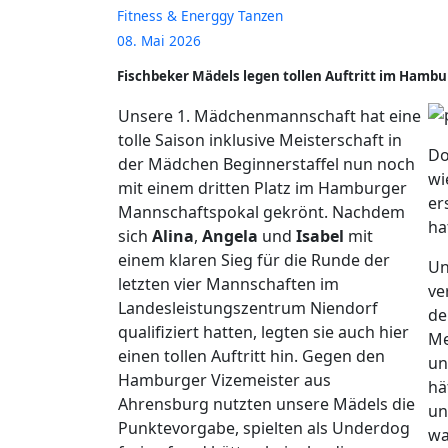
Fitness & Energgy Tanzen
08. Mai 2026
Fischbeker Mädels legen tollen Auftritt im Hambur
Unsere 1. Mädchenmannschaft hat eine
tolle Saison inklusive Meisterschaft in
Do
der Mädchen Beginnerstaffel nun noch
wi
mit einem dritten Platz im Hamburger
er
Mannschaftspokal gekrönt. Nachdem
ha
sich
Alina
,
Angela
und
Isabel
mit
einem klaren Sieg für die Runde der
Un
letzten vier Mannschaften im
ve
Landesleistungszentrum Niendorf
de
qualifiziert hatten, legten sie auch hier
Me
einen tollen Auftritt hin. Gegen den
un
Hamburger Vizemeister aus
hä
Ahrensburg nutzten unsere Mädels die
un
Punktevorgabe, spielten als Underdog
wa