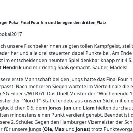
ger Pokal Final Four hin und belegen den dritten Platz
ch unsere Fischbekerinnen zeigten tollen Kampfgeist, stel
eder her und alle drei steuerten dabei Punkte bei. Am Ende
st im entscheidenden neunten Spiel denkbar knapp mit 4:5.
t
Hendrik
und mir richtig Spaß gemacht. Sauber, Mädels!
sere erste Mannschaft bei den Jungs hatte das Final Four
rpasst. Nach mehreren Siegen wartete im Viertelfinale die
r SG Eilbeck/WTB 61. Das Duell Meister der "Wochenende 1"
ister der "Nord 1"-Staffel endete aus unserer Sicht mit ei
glücklichen 0:5, denn
Jonas
,
Jan
und
Liam
hielten durchaus
tten mindestens einen Punkt verdient gehabt. Beendet ist d
sere 2. Schüler. Gegen den Hamburger Vizemeister der Schü
r für unsere Jungs (
Ole
,
Max
und
Jonas
) trotz Punktevorga