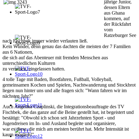
jährige Junior,
dessen Eltern
aus Ghana
kommen, auf
der Rückfahrt
vom
Ratzeburger See
nach Fischbek immer wieder verlauten ließ.
Kein Wunder, denn genau das dachten die meisten der 7 Familien
aus 6 Nationen,
die sich auf das Abenteuer mit fremden Menschen aus
unterschiedlichen Kulturen
zu verreisen, eingelassen hatten.
4 tolle Tage mit Baden, Bootfahren, Fußball, Volleyball,
gemeinsamen Kochen und Spielen, Nachtwanderung und Stockbrot
liegen nun hinter uns und alle fragen sich: "Wann fahren wir im
nächsten Jahr?"
Auch Angelika Czaplinski, die Integrationsbeauftragte des TV
Fischbek, die das ganze auf die Beine gestellt hat, ist begeistert und
bestätigt: "Obwohl ich schon seit Jahrzehnten Sport - und
Jugendreisen im In- und Ausland begleite und organisiere,
war es diese, die mich am meisten berührt hat. Mehr Intensität ist
kaum möglich!"