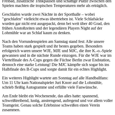
Freibad, zusätzliche Trinkpausen und schattige Plätze zwischen den
Spielen machten die tropischen Temperaturen mehr als erträglich.
Geschlafen wurde zwei Nächte in der Sporthalle – wobei
"geschlafen" vielleicht etwas übertrieben ist. Viele Schlafsäcke
wurden gar nicht erst ausgepackt, denn bei weit über 40 Grad, den
frühen Anstoßzeiten und der legendären Players Night auf der
Lohmühle war an Schlaf kaum zu denken.
Nach den Vorrundenspielen am Samstag stand fest: Alle unsere
Teams haben stark gespielt und ihr bestes gegeben. Besonders
erfolgreich waren unsere WJE, MJE und MJC, die ihre K.-o.-Spiele
gewannen und in die nächste Runde einzogen. Für die WJE war im
Viertelfinale des A-Cups gegen die Füchse Berlin zwar Endstation,
dennoch eine starke Leistung! Die MJC kämpfte sich sogar bis ins
Halbfinale des B-Cups und sorgte damit für ein echtes Highlight.
Ein weiteres Highlight wartete am Sonntag auf alle Handballfans:
Um 11 Uhr kam Nationalspieler Juri Knorr auf die Lohmühle,
schrieb fleißig Autogramme und erfüllte viele Fanwünsche.
Am Ende bleibt ein Wochenende, das alles hatte: spannend,
schweißtreibend, lustig, anstrengend, aufregend und vor allem voller
Teamgeist. Genau solche Erlebnisse schweißen einen Verein
zusammen.