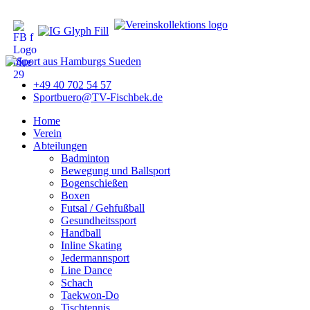
+49 40 702 54 57
Sportbuero@TV-Fischbek.de
Home
Verein
Abteilungen
Badminton
Bewegung und Ballsport
Bogenschießen
Boxen
Futsal / Gehfußball
Gesundheitssport
Handball
Inline Skating
Jedermannsport
Line Dance
Schach
Taekwon-Do
Tischtennis