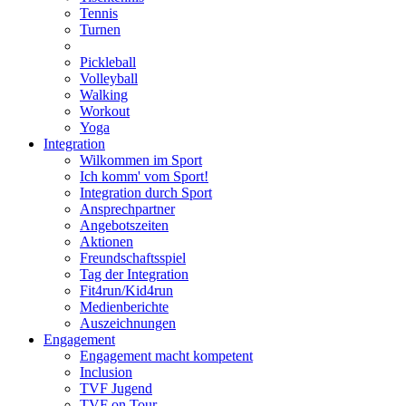
Tennis
Turnen
Pickleball
Volleyball
Walking
Workout
Yoga
Integration
Wilkommen im Sport
Ich komm' vom Sport!
Integration durch Sport
Ansprechpartner
Angebotszeiten
Aktionen
Freundschaftsspiel
Tag der Integration
Fit4run/Kid4run
Medienberichte
Auszeichnungen
Engagement
Engagement macht kompetent
Inclusion
TVF Jugend
TVF on Tour