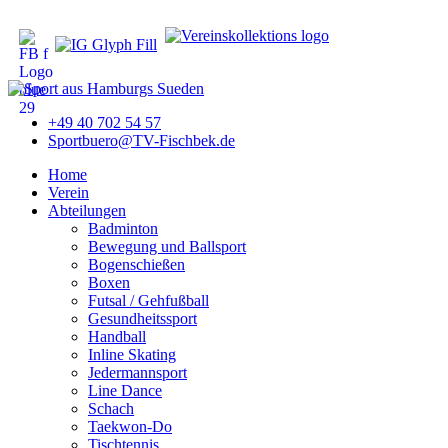
+49 40 702 54 57
Sportbuero@TV-Fischbek.de
Home
Verein
Abteilungen
Badminton
Bewegung und Ballsport
Bogenschießen
Boxen
Futsal / Gehfußball
Gesundheitssport
Handball
Inline Skating
Jedermannsport
Line Dance
Schach
Taekwon-Do
Tischtennis