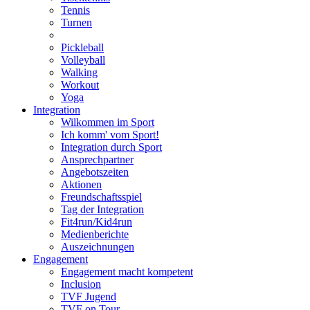
Tennis
Turnen
Pickleball
Volleyball
Walking
Workout
Yoga
Integration
Wilkommen im Sport
Ich komm' vom Sport!
Integration durch Sport
Ansprechpartner
Angebotszeiten
Aktionen
Freundschaftsspiel
Tag der Integration
Fit4run/Kid4run
Medienberichte
Auszeichnungen
Engagement
Engagement macht kompetent
Inclusion
TVF Jugend
TVF on Tour