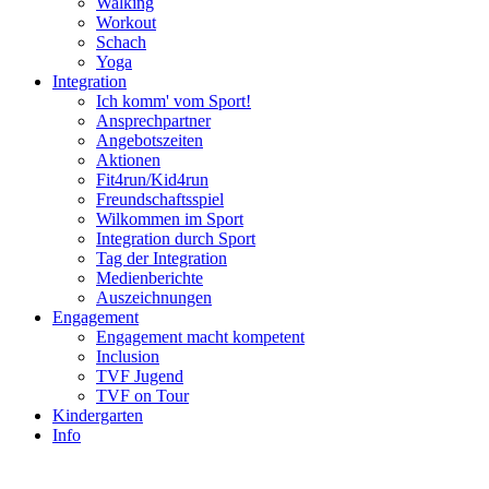
Walking
Workout
Schach
Yoga
Integration
Ich komm' vom Sport!
Ansprechpartner
Angebotszeiten
Aktionen
Fit4run/Kid4run
Freundschaftsspiel
Wilkommen im Sport
Integration durch Sport
Tag der Integration
Medienberichte
Auszeichnungen
Engagement
Engagement macht kompetent
Inclusion
TVF Jugend
TVF on Tour
Kindergarten
Info