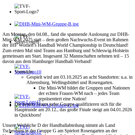
Am Montag, den 04.08., fand die spannende Auslosung zur DHB-
Mini-WM 2025 statt – dem großen Nachwuchs-Event im Rahmen
der IHF Women’s Handball World Championship in Deutschland!
Zum ersten Mal sind Teams aus Hamburg und Schleswig-Holstein
gemeinsam am Start. Insgesamt 32 Mannschaften nehmen teil – 15
davon aus dem Hamburger Handball-Verband!
Vorrunde:
Gespielt wird am 03.10.2025 an acht Standorten: u.a. in
Ahrensburg, Wellingsbüttel und Rosengarten.
Die Mini-WM bildet die Gruppen und Nationen
der echten Frauen-WM nach – jedes Team
repräsentiert eine Nation!
Die besten Teams jeder Gruppe qualifizieren sich für die
Hauptrunde am 20.12., das große Finale steigt am 04.01.2026
in Quickborn!
Unsere Weibliche D der Handballabteilung nimmt als Land
Tschechien in der Gruppe G am Spielort Rosengarten an der