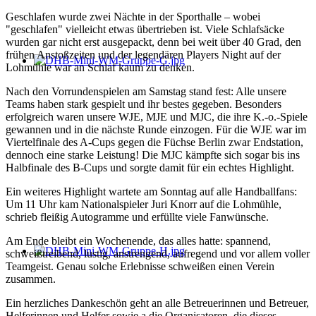
Geschlafen wurde zwei Nächte in der Sporthalle – wobei
"geschlafen" vielleicht etwas übertrieben ist. Viele Schlafsäcke
wurden gar nicht erst ausgepackt, denn bei weit über 40 Grad, den
frühen Anstoßzeiten und der legendären Players Night auf der
Lohmühle war an Schlaf kaum zu denken.
Nach den Vorrundenspielen am Samstag stand fest: Alle unsere
Teams haben stark gespielt und ihr bestes gegeben. Besonders
erfolgreich waren unsere WJE, MJE und MJC, die ihre K.-o.-Spiele
gewannen und in die nächste Runde einzogen. Für die WJE war im
Viertelfinale des A-Cups gegen die Füchse Berlin zwar Endstation,
dennoch eine starke Leistung! Die MJC kämpfte sich sogar bis ins
Halbfinale des B-Cups und sorgte damit für ein echtes Highlight.
Ein weiteres Highlight wartete am Sonntag auf alle Handballfans:
Um 11 Uhr kam Nationalspieler Juri Knorr auf die Lohmühle,
schrieb fleißig Autogramme und erfüllte viele Fanwünsche.
Am Ende bleibt ein Wochenende, das alles hatte: spannend,
schweißtreibend, lustig, anstrengend, aufregend und vor allem voller
Teamgeist. Genau solche Erlebnisse schweißen einen Verein
zusammen.
Ein herzliches Dankeschön geht an alle Betreuerinnen und Betreuer,
Helferinnen und Helfer sowie a die Organisatoren, die dieses