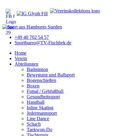
+49 40 702 54 57
Sportbuero@TV-Fischbek.de
Home
Verein
Abteilungen
Badminton
Bewegung und Ballsport
Bogenschießen
Boxen
Futsal / Gehfußball
Gesundheitssport
Handball
Inline Skating
Jedermannsport
Line Dance
Schach
Taekwon-Do
Tischtennis