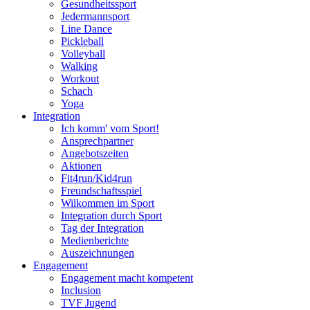
Gesundheitssport
Jedermannsport
Line Dance
Pickleball
Volleyball
Walking
Workout
Schach
Yoga
Integration
Ich komm' vom Sport!
Ansprechpartner
Angebotszeiten
Aktionen
Fit4run/Kid4run
Freundschaftsspiel
Wilkommen im Sport
Integration durch Sport
Tag der Integration
Medienberichte
Auszeichnungen
Engagement
Engagement macht kompetent
Inclusion
TVF Jugend