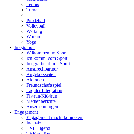
Tennis
Turnen
Pickleball
Volleyball
Walking
Workout
Yoga
Integration
Wilkommen im Sport
Ich komm' vom Sport!
Integration durch Sport
Ansprechpartner
Angebotszeiten
Aktionen
Freundschaftsspiel
Tag der Integration
Fit4run/Kid4run
Medienberichte
Auszeichnungen
Engagement
Engagement macht kompetent
Inclusion
TVF Jugend
TVF on Tour