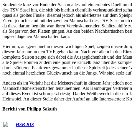
So deutete kurz vor Ende der Saison alles auf ein erneutes Duell um
des TSV Sasel hin, die sich bis hierhin ebenfalls verlustpunktfrei geha
quasi als großes Finale, diesmal jedoch als allerletztes auf dem Spi
Zuvor jedoch stand mit der zweiten Mannschaft des TSV Sasel noch e
da diese darum bemüht war, ihren Vereinskameraden Schützenhilfe zu 
als Sieger von den Platten gingen. An den beiden Nachbartischen be
ungeschlagenen Mannschaften kam.
Hier nun, ausgerechnet in diesem wichtigen Spiel, zeigten unsere Ju
diesem Jahr nur an den TVF gehen kann. Nach vor allem in den Einze
komplette Saison zeigte sich dabei die Ausgeglichenheit und der Manns
alle Spieler können zudem eine positive Einzelbilanz über die komple
damit stärkeren Paarkreuz gewann er in dieser Spielzeit jedes seiner 
noch einmal herzlichen Glückwunsch an die Jungs. Wir sind stolz auf
Anders als im Vorjahr hat die Meisterschaft in diesem Jahr jedoch n
Mannschaftsmeisterschaften teilzunehmen. Als Hamburger Vertreter 
auf dieses Event ist schon jetzt riesig! Da der Wettbewerb in diesem
Heimspiel. An dieser Stelle daher der Aufruf an alle Interessierten: 
Bericht von Philipp Sakuth