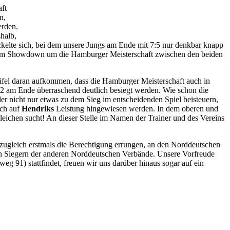
aft
n,
erden.
halb,
ckelte sich, bei dem unsere Jungs am Ende mit 7:5 nur denkbar knapp
ch zum Showdown um die Hamburger Meisterschaft zwischen den beiden
weifel daran aufkommen, dass die Hamburger Meisterschaft auch in
:2 am Ende überraschend deutlich besiegt werden. Wie schon die
ler nicht nur etwas zu dem Sieg im entscheidenden Spiel beisteuern,
och auf
Hendriks
Leistung hingewiesen werden. In dem oberen und
gleichen sucht! An dieser Stelle im Namen der Trainer und des Vereins
 zugleich erstmals die Berechtigung errungen, an den Norddeutschen
en Siegern der anderen Norddeutschen Verbände. Unsere Vorfreude
g 91) stattfindet, freuen wir uns darüber hinaus sogar auf ein