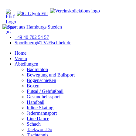
+49 40 702 54 57
Sportbuero@TV-Fischbek.de
Home
Verein
Abteilungen
Badminton
Bewegung und Ballsport
Bogenschießen
Boxen
Futsal / Gehfußball
Gesundheitssport
Handball
Inline Skating
Jedermannsport
Line Dance
Schach
Taekwon-Do
Tischtennis