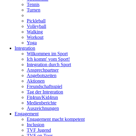
Tennis
Turnen
Pickleball
Volleyball
Walking
Workout
Yoga
Integration
Wilkommen im Sport
Ich komm' vom Sport!
Integration durch Sport
Ansprechpartner
Angebotszeiten
Aktionen
Freundschaftsspiel
Tag der Integration
Fit4run/Kid4run
Medienberichte
Auszeichnungen
Engagement
Engagement macht kompetent
Inclusion
TVF Jugend
TVF on Tour