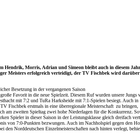
 Hendrik, Morris, Adrian und Simeon bleibt auch in diesem Jahr
er Meisters erfolgreich verteidigt, der TV Fischbek wird darübe
eicher Besetzung in der vergangenen Saison
r große Favorit in die neue Spielzeit. Diesem Ruf wurden unsere Jungs 
thacht mit 7:2 und TuRa Harksheide mit 7:1-Spielen besiegt. Auch in 
 TV Fischbek erstmals in eine überregionale Meisterschaft zu bringen,
auch am zweiten Spieltag zwei hohe Niederlagen für die Konkurrenz. S
ken Spieler in dieser Saison in der Leistungsklasse gleich dreifach vert
bnis von 7:0-Punkten bezwungen. Auch im Nachholspiel gegen den Ho
i den Norddeutschen Einzelmeisterschaften nach hinten verlegt, behie