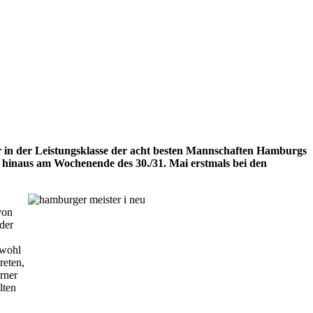
 in der Leistungsklasse der acht besten Mannschaften Hamburgs
r hinaus am Wochenende des 30./31. Mai erstmals bei den
von
der
owohl
reten,
rner
lten