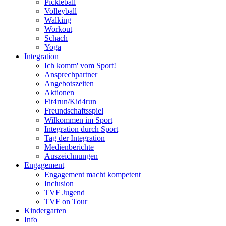
Pickleball
Volleyball
Walking
Workout
Schach
Yoga
Integration
Ich komm' vom Sport!
Ansprechpartner
Angebotszeiten
Aktionen
Fit4run/Kid4run
Freundschaftsspiel
Wilkommen im Sport
Integration durch Sport
Tag der Integration
Medienberichte
Auszeichnungen
Engagement
Engagement macht kompetent
Inclusion
TVF Jugend
TVF on Tour
Kindergarten
Info