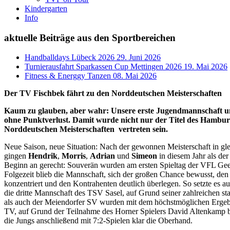
Kindergarten
Info
aktuelle Beiträge aus den Sportbereichen
Handballdays Lübeck 2026
29. Juni 2026
Turnierausfahrt Sparkassen Cup Mettingen 2026
19. Mai 2026
Fitness & Energgy Tanzen
08. Mai 2026
Der TV Fischbek fährt zu den Norddeutschen Meisterschaften
Kaum zu glauben, aber wahr: Unsere erste Jugendmannschaft um
ohne Punktverlust. Damit wurde nicht nur der Titel des Hamburg
Norddeutschen Meisterschaften vertreten sein.
Neue Saison, neue Situation: Nach der gewonnen Meisterschaft in gl
gingen
Hendrik
,
Morris
,
Adrian
und
Simeon
in diesem Jahr als de
Beginn an gerecht: Souverän wurden am ersten Spieltag der VFL Gees
Folgezeit blieb die Mannschaft, sich der großen Chance bewusst, den
konzentriert und den Kontrahenten deutlich überlegen. So setzte es 
die dritte Mannschaft des TSV Sasel, auf Grund seiner zahlreichen star
als auch der Meiendorfer SV wurden mit dem höchstmöglichen Erge
TV, auf Grund der Teilnahme des Horner Spielers David Altenkamp be
die Jungs anschließend mit 7:2-Spielen klar die Oberhand.