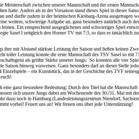
 die Meisterschaft zwischen unserer Mannschaft und der ersten Mannsch
lten hatte. Anders als in der Vorsaison stand dieses Spiel in dieser Saiso
elplan und durfte zudem in der heimischen Kiesbarg-Arena ausgetragen w
ine weitere, schwierige Aufgabe an, ganz besonders natürlich auch des
leisten. Ein entsprechend ausgeglichenes und schwieriges Spiel entwi
siegte Sasel I zeitgleich den Horner TV mit 7:3, so dass es tatsächli
ngs ihre mit Abstand stärkste Leistung der Saison und ließen keinen Z
ln toller Leistung konnte die erste Mannschaft des TSV Sasel so mit 7
chaftsgeist als größte Stärke unserer Jungs: So konnten alle vier Spie
tte Saison hinweg vorweisen. Ganz besonders darf an dieser Stelle jed
14 Einzelspiele – ein Kunststück, das in der Geschichte des TVF seines
 euch!
och eine ganz besondere Bedeutung: Durch den Titel hat die Mannschaft
messen sich unsere Jungs dabei am Wochenende des 30./31. Mai mit d
 Jahr dazu noch in Hamburg (Landesleistungszentrum Niendorf, Sachsenwe
Kommt vorbei! Feuert uns an! Wir freuen uns über jede Unterstützung!