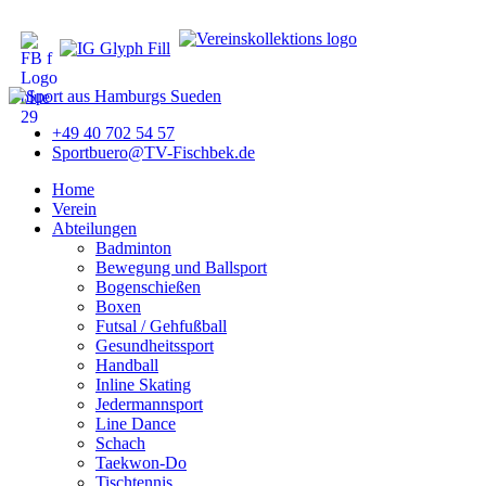
+49 40 702 54 57
Sportbuero@TV-Fischbek.de
Home
Verein
Abteilungen
Badminton
Bewegung und Ballsport
Bogenschießen
Boxen
Futsal / Gehfußball
Gesundheitssport
Handball
Inline Skating
Jedermannsport
Line Dance
Schach
Taekwon-Do
Tischtennis