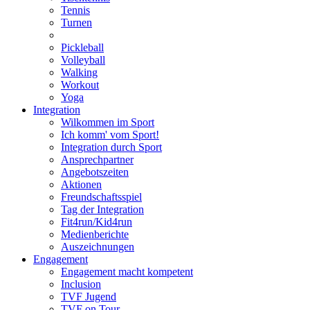
Tennis
Turnen
Pickleball
Volleyball
Walking
Workout
Yoga
Integration
Wilkommen im Sport
Ich komm' vom Sport!
Integration durch Sport
Ansprechpartner
Angebotszeiten
Aktionen
Freundschaftsspiel
Tag der Integration
Fit4run/Kid4run
Medienberichte
Auszeichnungen
Engagement
Engagement macht kompetent
Inclusion
TVF Jugend
TVF on Tour