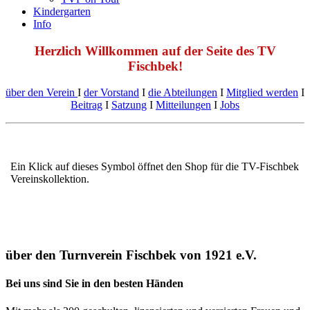
Kindergarten
Info
Herzlich Willkommen auf der Seite des TV
Fischbek!
über den Verein
Ι
der Vorstand
Ι
die Abteilungen
Ι
Mitglied werden
Ι
Beitrag
Ι
Satzung
Ι
Mitteilungen
Ι
Jobs
Ein Klick auf dieses Symbol öffnet den Shop für die TV-Fischbek
Vereinskollektion.
über den Turnverein Fischbek von 1921 e.V.
Bei uns sind Sie in den besten Händen