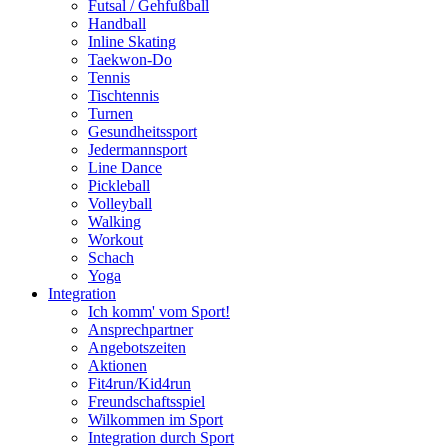
Futsal / Gehfußball
Handball
Inline Skating
Taekwon-Do
Tennis
Tischtennis
Turnen
Gesundheitssport
Jedermannsport
Line Dance
Pickleball
Volleyball
Walking
Workout
Schach
Yoga
Integration
Ich komm' vom Sport!
Ansprechpartner
Angebotszeiten
Aktionen
Fit4run/Kid4run
Freundschaftsspiel
Wilkommen im Sport
Integration durch Sport